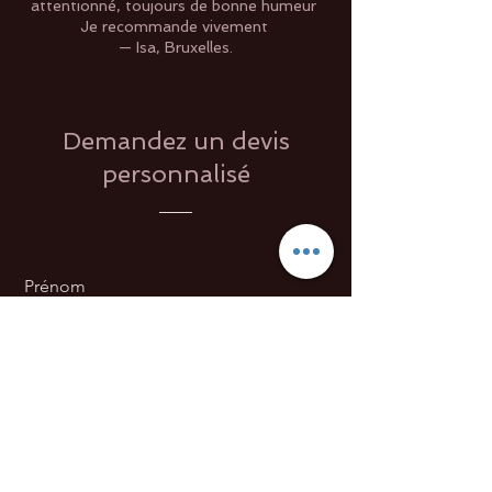
attentionné, toujours de bonne humeur
Je recommande vivement
— Isa, Bruxelles.
Demandez un devis
personnalisé
Prénom
Nom de famille
E-mail