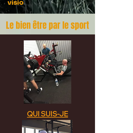
visio
Le bien être par le sport
QUI SUIS-JE