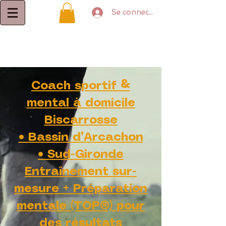
Se connecter
Coach sportif &
mental à domicile
Biscarrosse
• Bassin d’Arcachon
• Sud-Gironde
Entraînement sur-
mesure + Préparation
mentale (TOP®) pour
des résultats