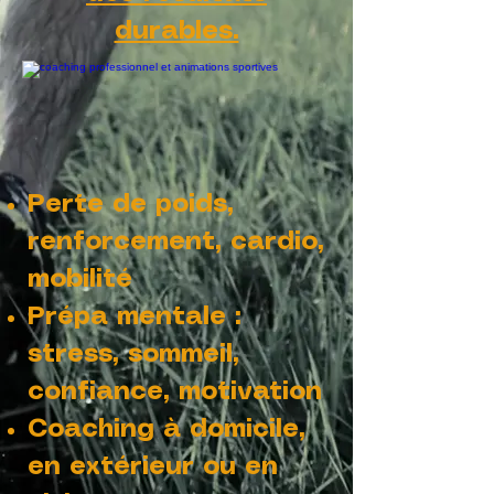
durables.
Perte de poids,
renforcement, cardio,
mobilité
Prépa mentale :
stress, sommeil,
confiance, motivation
Coaching à domicile,
en extérieur ou en