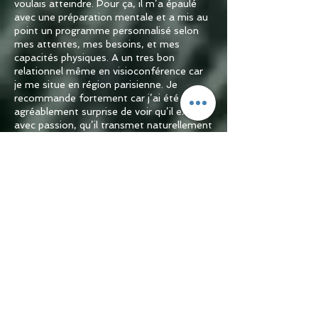
voulais atteindre. Pour ça, il m’a épaulé
avec une préparation mentale et a mis au
point un programme personnalisé selon
mes attentes, mes besoins, et mes
capacités physiques. A un tres bon
relationnel même en visioconférence car
je me situe en région parisienne. Je
recommande fortement car j’ai été
agréablement surprise de voir qu’il exerce
avec passion, qu’il transmet naturellement
et bienveillance.
Alamanda.B Paris
Un travail de qualité qui m’a permis en un
mois de me booster de nouveau et d’aller
accomplir mes objectifs et mes projets.
Merci encore — Quentin, Biscarrosse.